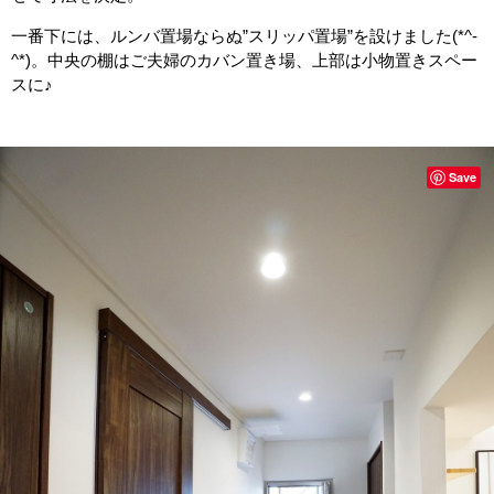
一番下には、ルンバ置場ならぬ”スリッパ置場”を設けました(*^-
^*)。中央の棚はご夫婦のカバン置き場、上部は小物置きスペー
スに♪
Save