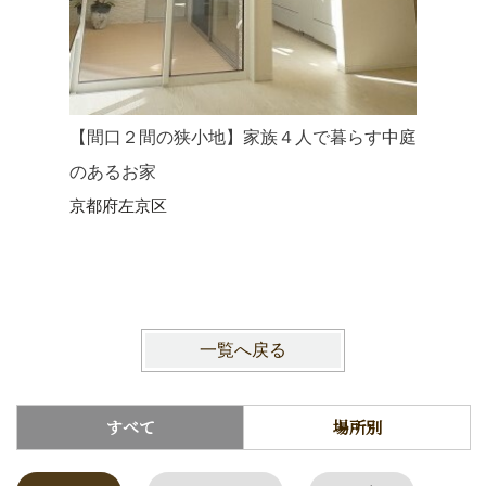
【間口２間の狭小地】家族４人で暮らす中庭
のあるお家
【高性能
京都府左京区
ある家
京都市伏
一覧へ戻る
すべて
場所別