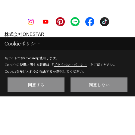
株式会社ONESTAR
Cookieポリシー
〒612-8372
京都府京都市伏見区北端町44番地8 丸武第三ビル1階
地
当サイトではCookieを使用します。
図
Cookieの使用に関する詳細は 「
プライバシーポリシー
」をご覧ください。
TEL：
0120-066-035
/
075-611-0660
Cookieを受け入れるか拒否するか選択してください。
FAX：075-611-0661
同意する
同意しない
＜営業時間＞09:00～18:00
＜定休日＞日曜日 祝日 お盆 年末年始等
Copyright (c) ONESTAR All Rights Reserved.
Produced by
ゴデスクリエイト