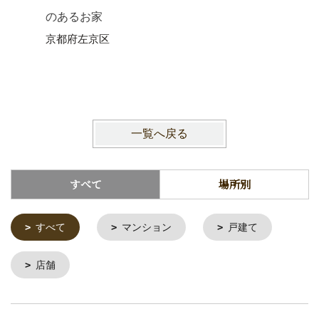
のあるお家
【高性能
京都府左京区
ある家
京都市伏
一覧へ戻る
すべて
場所別
すべて
マンション
戸建て
店舗