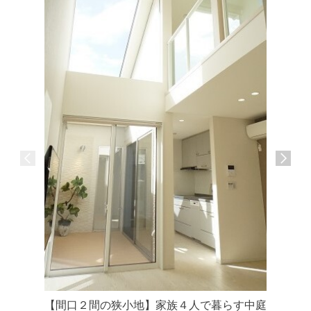
【間口２間の狭小地】家族４人で暮らす中庭