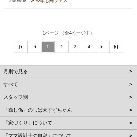
23/05/08
今年も肉フェス
1ページ （全4ページ中）
1
2
3
4