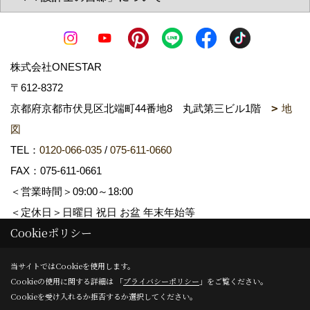
株式会社ONESTAR
〒612-8372
京都府京都市伏見区北端町44番地8 丸武第三ビル1階
地
図
TEL：
0120-066-035
/
075-611-0660
FAX：075-611-0661
＜営業時間＞09:00～18:00
＜定休日＞日曜日 祝日 お盆 年末年始等
Cookieポリシー
Copyright (c) ONESTAR All Rights Reserved.
当サイトではCookieを使用します。
Cookieの使用に関する詳細は 「
プライバシーポリシー
」をご覧ください。
Produced by
ゴデスクリエイト
Cookieを受け入れるか拒否するか選択してください。