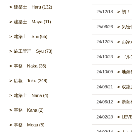
建築士 Haru (132)
25/12/18
初！
建築士 Maya (11)
25/06/26
気密
建築士 Shii (65)
24/12/25
お家
施工管理 Syu (73)
24/10/23
ゴル
事務 Naka (36)
24/10/09
地鎮
広報 Toku (349)
24/08/21
双龍
建築士 Nana (4)
24/06/12
断熱
事務 Kana (2)
24/02/28
LEV
事務 Megu (5)
24/02/14
トン