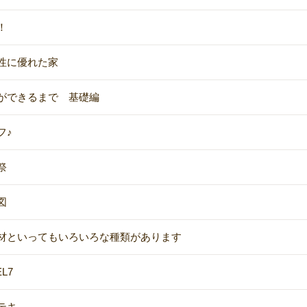
！
性に優れた家
ができるまで 基礎編
フ♪
祭
図
材といってもいろいろな種類があります
EL7
テキ