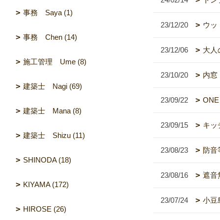
事務 Saya (1)
23/12/20
ウッ
事務 Chen (14)
23/12/06
大人
施工管理 Ume (8)
23/10/20
内窓
建築士 Nagi (69)
23/09/22
ONE
建築士 Mana (8)
23/09/15
キッ
建築士 Shizu (11)
23/08/23
防音
SHINODA (18)
23/08/16
遮音
KIYAMA (172)
23/07/24
小豆
HIROSE (26)