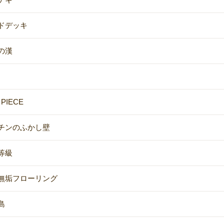
ドデッキ
の漢
 PIECE
チンのふかし壁
等級
無垢フローリング
島