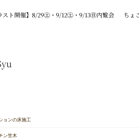
ラスト開催】8/29㊏・9/12㊏・9/13㊐内覧会
ちょ
yu
ションの床施工
チン笠木