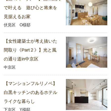
で叶える 遊び心と将来を
見据えるお家
伏見区 O様邸
【女性建築士が考え抜いた
間取り《Part２》】光と風
の通り道in中京区
中京区
【マンションフルリノベ】
白黒キッチンのあるホテル
ライクな暮らし
下京区 Y様邸