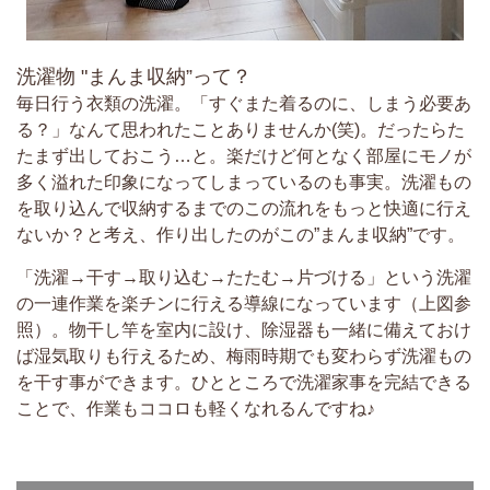
洗濯物 "まんま収納”って？
毎日行う衣類の洗濯。「すぐまた着るのに、しまう必要あ
る？」なんて思われたことありませんか(笑)。だったらた
たまず出しておこう…と。楽だけど何となく部屋にモノが
多く溢れた印象になってしまっているのも事実。洗濯もの
を取り込んで収納するまでのこの流れをもっと快適に行え
ないか？と考え、作り出したのがこの”まんま収納”です。
「洗濯→干す→取り込む→たたむ→片づける」という洗濯
の一連作業を楽チンに行える導線になっています（上図参
照）。物干し竿を室内に設け、除湿器も一緒に備えておけ
ば湿気取りも行えるため、梅雨時期でも変わらず洗濯もの
を干す事ができます。ひとところで洗濯家事を完結できる
ことで、作業もココロも軽くなれるんですね♪