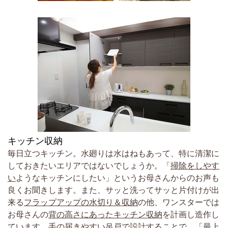
キッチン収納
毎日立つキッチン。水廻りは水はねもあって、特に清潔に
しておきたいエリアではないでしょうか。「
掃除をしやす
い
ようなキッチンにしたい」というお母さんからのお声も
良くお聞きします。また、サッと洗ってサッと片付けが出
来る
フラップアップの水切り＆収納
の他、ワンスターでは
お母さんの
背の高さにあったキッチン収納
を計画し造作し
ています。手の届きやすい吊戸で設計することで、「最上