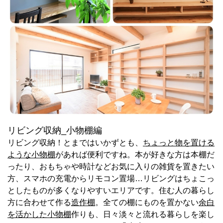
リビング収納_小物棚編
リビング収納！とまではいかずとも、
ちょっと物を置ける
ような小物棚
があれば便利ですね。本が好きな方は本棚だ
ったり、おもちゃや時計などお気に入りの雑貨を置きたい
方、スマホの充電からリモコン置場…リビングはちょこっ
としたものが多くなりやすいエリアです。住む人の暮らし
方に合わせて作る
造作棚
。全ての棚にものを置かない
余白
を活かした小物棚
作りも、日々淡々と流れる暮らしを楽し