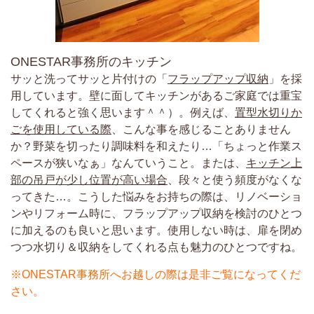
ONESTAR事務所のキッチン
サッと洗ってサッと片付けの「
フラップアップ収納
」を採
用しています。壁に面してキッチンがあるご家庭では重宝
してくれると強く思います＾＾）。例えば、
置型水切りか
ごを使用している際
、こんな事を感じることありません
か？野菜を切ったり調味料を和えたり…「ちょっと作業ス
ペースが狭いなぁ」なんていうこと。または、
キッチン上
部の吊戸が少し位置が高い場合
、段々と使う頻度がなくな
ってきた…。こうした悩みをお持ちの際は、リノベーショ
ンやリフォーム時に、フラップアップ収納を検討のひとつ
に加えるのも良いと思います。使用しない時は、扉を閉め
つつ水切り＆収納をしてくれる点も魅力のひとつですね。
※ONESTAR事務所へお越しの際は是非ご覧になってくだ
さい。