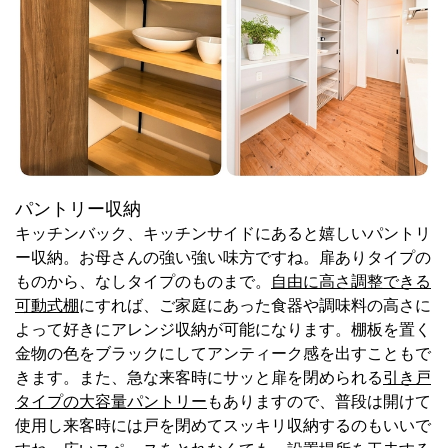
パントリー収納
キッチンバック、キッチンサイドにあると嬉しいパントリ
ー収納。お母さんの強い強い味方ですね。扉ありタイプの
ものから、なしタイプのものまで。
自由に高さ調整できる
可動式棚
にすれば、ご家庭にあった食器や調味料の高さに
よって好きにアレンジ収納が可能になります。棚板を置く
金物の色をブラックにしてアンティーク感を出すこともで
きます。また、急な来客時にサッと扉を閉められる
引き戸
タイプの大容量パントリー
もありますので、普段は開けて
使用し来客時には戸を閉めてスッキリ収納するのもいいで