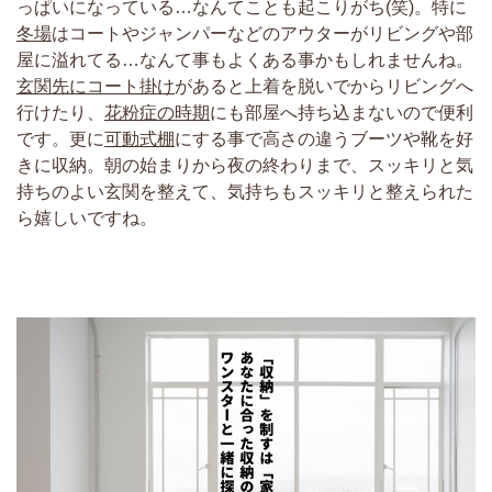
っぱいになっている…なんてことも起こりがち(笑)。特に
冬場
はコートやジャンパーなどのアウターがリビングや部
屋に溢れてる…なんて事もよくある事かもしれませんね。
玄関先にコート掛け
があると上着を脱いでからリビングへ
行けたり、
花粉症の時期
にも部屋へ持ち込まないので便利
です。更に
可動式棚
にする事で高さの違うブーツや靴を好
きに収納。朝の始まりから夜の終わりまで、スッキリと気
持ちのよい玄関を整えて、気持ちもスッキリと整えられた
ら嬉しいですね。