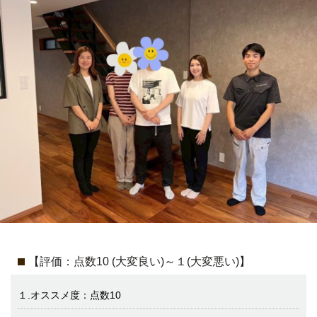
【評価：点数10 (大変良い)～１(大変悪い)】
１.オススメ度：点数10