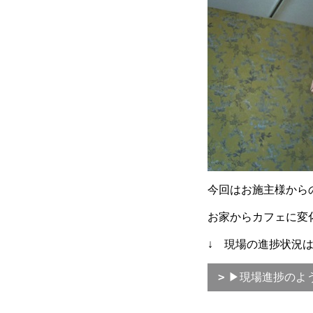
今回はお施主様から
お家からカフェに変
↓ 現場の進捗状況
▶現場進捗のよ