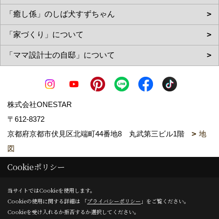
株式会社ONESTAR
〒612-8372
京都府京都市伏見区北端町44番地8 丸武第三ビル1階
地
図
TEL：
0120-066-035
/
075-611-0660
Cookieポリシー
FAX：075-611-0661
当サイトではCookieを使用します。
＜営業時間＞09:00～18:00
Cookieの使用に関する詳細は 「
プライバシーポリシー
」をご覧ください。
＜定休日＞日曜日 祝日 お盆 年末年始等
Cookieを受け入れるか拒否するか選択してください。