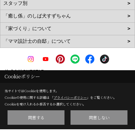
株式会社ONESTAR
Cookieポリシー
〒612-8372
京都府京都市伏見区北端町44番地8 丸武第三ビル1階
地
当サイトではCookieを使用します。
Cookieの使用に関する詳細は 「
プライバシーポリシー
」をご覧ください。
図
Cookieを受け入れるか拒否するか選択してください。
TEL：
0120-066-035
/
075-611-0660
FAX：075-611-0661
同意する
同意しない
＜営業時間＞09:00～18:00
＜定休日＞日曜日 祝日 お盆 年末年始等