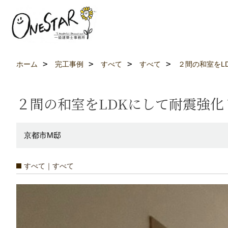
ホーム
完工事例
すべて
すべて
２間の和室をL
２間の和室をLDKにして耐震強化
京都市M邸
すべて｜すべて